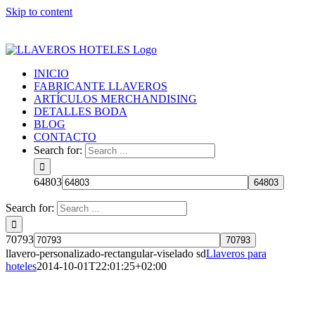
Skip to content
Facebook
YouTube
Twitter
Google+
Instagram
Pinterest
INICIO
FABRICANTE LLAVEROS
ARTÍCULOS MERCHANDISING
DETALLES BODA
BLOG
CONTACTO
Search for:
64803
Search for:
70793
llavero-personalizado-rectangular-viselado sd
Llaveros para
hoteles
2014-10-01T22:01:25+02:00